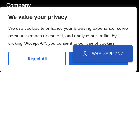
Company
We value your privacy
About us
Blog
Kenapa Kami
Solusi
We use cookies to enhance your browsing experience, serve
personalised ads or content, and analyse our traffic. By
Tim
Events
clicking "Accept All", you consent to our use of cookies.
Partners & Certifications
FAQ
WHATSAPP 24/7
Review & Sertifikat
Reject All
Accept All





REVIEWED ON
31 REVIEWS
Jl. Ruko Modern Land No.AR 7, RT 004/RW 007, Babakan,
Tangerang, Kota Tangerang, Banten 15118