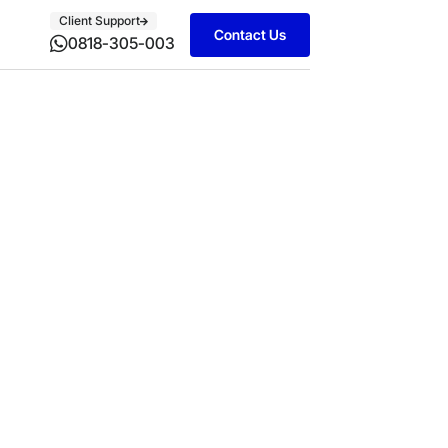
Client Support
Contact Us
0818-305-003