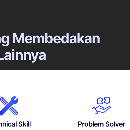
ang Membedakan
Lainnya
nical Skill
Problem Solver