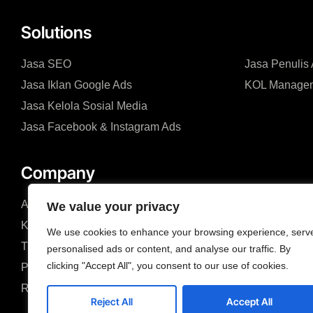
Solutions
Jasa SEO
Jasa Penulis A
Jasa Iklan Google Ads
KOL Manage
Jasa Kelola Sosial Media
Jasa Facebook & Instagram Ads
Company
About us
Blog
We value your privacy
Kenapa Kami
Solusi
We use cookies to enhance your browsing experience, serv
Tim
Events
personalised ads or content, and analyse our traffic. By
clicking "Accept All", you consent to our use of cookies.
Partners & Certifications
FAQ
Review & Sertifikat
Reject All
Accept All