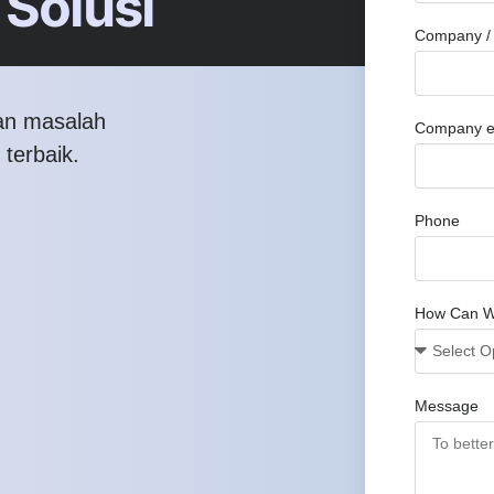
Solusi
Company / 
an masalah
Company e
 terbaik.
Phone
How Can W
Message