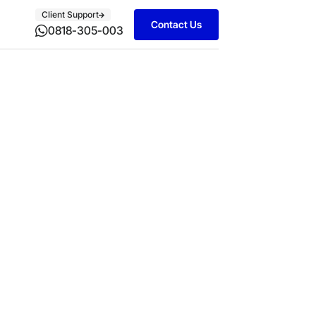
Client Support
Contact Us
0818-305-003