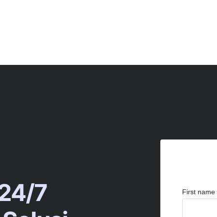
 24/7
First name