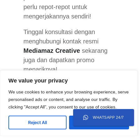
perlu repot-repot untuk
mengerjakannya sendiri!
Tinggal konsultasi dengan
menghubungi kontak resmi
Mediamaz Creative
sekarang
juga dan dapatkan promo
menariknya!
We value your privacy
We use cookies to enhance your browsing experience, serve
personalised ads or content, and analyse our traffic. By
CASE STUDIES
clicking "Accept All", you consent to our use of cookies.
See More Case Studies
WHATSAPP 24/7
Reject All
Accept All