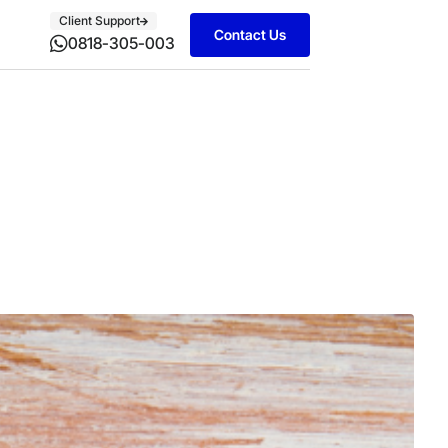
Client Support
Contact Us
0818-305-003