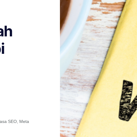
ah
i
asa SEO
,
Meta