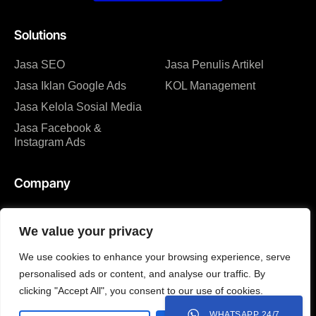
Solutions
Jasa SEO
Jasa Penulis Artikel
Jasa Iklan Google Ads
KOL Management
Jasa Kelola Sosial Media
Jasa Facebook &
Instagram Ads
Company
About us
Blog
We value your privacy
Kenapa Kami
Solusi
Tim
Events
We use cookies to enhance your browsing experience, serve
personalised ads or content, and analyse our traffic. By
Partners & Certifications
FAQ
clicking "Accept All", you consent to our use of cookies.
Review & Sertifikat
WHATSAPP 24/7