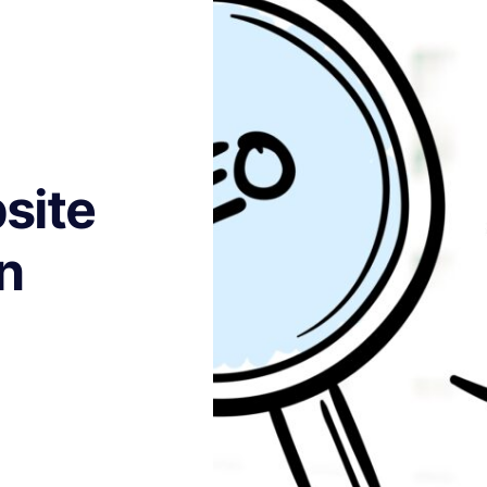
site
n