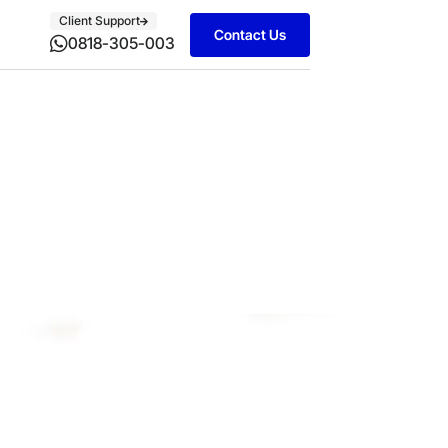
Client Support
Contact Us
0818-305-003