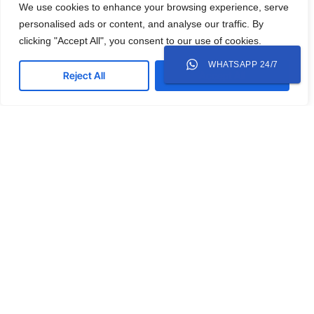
We use cookies to enhance your browsing experience, serve
personalised ads or content, and analyse our traffic. By
clicking "Accept All", you consent to our use of cookies.
WHATSAPP 24/7
Reject All
Accept All
BLOG
Strategi WhatsApp Marketing untuk Bisnis yang
Bergantung pada WhatsApp Closing
WhatsApp bukan sekadar aplikasi pesan di
Indonesia. Ini adalah lapak bisnis, ruang negosiasi,
dan saluran layanan pelanggan yang semuanya