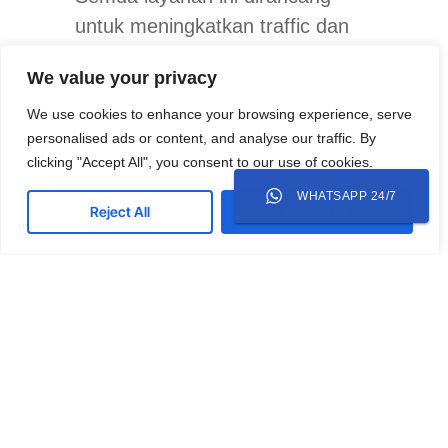
untuk meningkatkan traffic dan
konversi bisnis Anda dalam
We value your privacy
waktu singkat.
We use cookies to enhance your browsing experience, serve
Tertarik untuk menggunakan jasa
personalised ads or content, and analyse our traffic. By
clicking "Accept All", you consent to our use of cookies.
penulisan artikel SEO?
Konsultasi dengan
Mediamaz
WHATSAPP 24/7
Reject All
Accept All
Creative
dan dapatkan solusi
digital marketing terbaik untuk
bisnis Anda sekarang!
CASE STUDIES