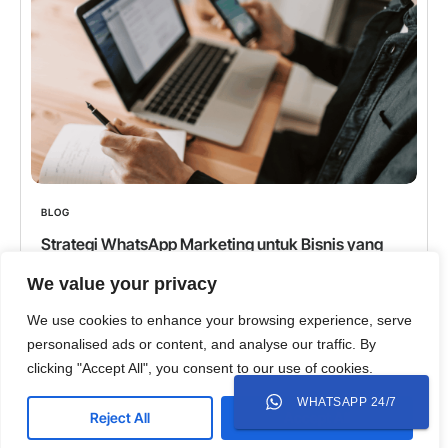
BLOG
Strategi WhatsApp Marketing untuk Bisnis yang
Bergantung pada WhatsApp Closing
We value your privacy
WhatsApp bukan sekadar aplikasi pesan di
We use cookies to enhance your browsing experience, serve
Indonesia. Ini adalah lapak bisnis, ruang negosiasi,
personalised ads or content, and analyse our traffic. By
dan saluran layanan pelanggan yang semuanya
clicking "Accept All", you consent to our use of cookies.
berjalan dalam satu platform. Berdasarkan data
WHATSAPP 24/7
Reject All
Accept All
Learn more