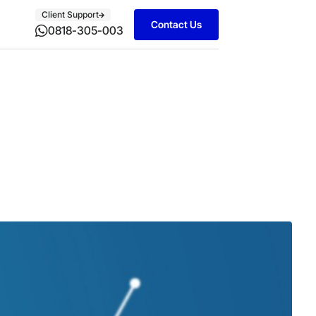
Client Support
Contact Us
0818-305-003