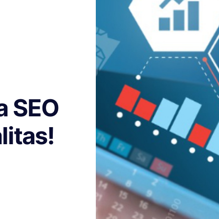
sa SEO
litas!