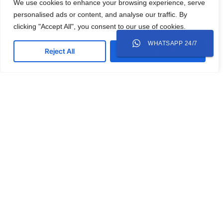
We use cookies to enhance your browsing experience, serve
personalised ads or content, and analyse our traffic. By
clicking "Accept All", you consent to our use of cookies.
WHATSAPP 24/7
Reject All
Accept All
BLOG
Strategi WhatsApp Marketing untuk Bisnis yang
Bergantung pada WhatsApp Closing
WhatsApp bukan sekadar aplikasi pesan di
Indonesia. Ini adalah lapak bisnis, ruang negosiasi,
dan saluran layanan pelanggan yang semuanya
berjalan dalam satu platform. Berdasarkan data
Learn more
JASA PEMBUATAN WEBSITE
,
JASA SEO
Kenapa Kompetitor Lebih Sering Muncul di Google