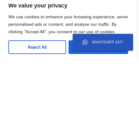
We value your privacy
We use cookies to enhance your browsing experience, serve
personalised ads or content, and analyse our traffic. By
clicking "Accept All", you consent to our use of cookies.
WHATSAPP 24/7
Reject All
Accept All
BLOG
Strategi WhatsApp Marketing untuk Bisnis yang
Bergantung pada WhatsApp Closing
WhatsApp bukan sekadar aplikasi pesan di
Indonesia. Ini adalah lapak bisnis, ruang negosiasi,
dan saluran layanan pelanggan yang semuanya
berjalan dalam satu platform. Berdasarkan data
Learn more