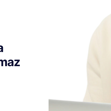
a
amaz